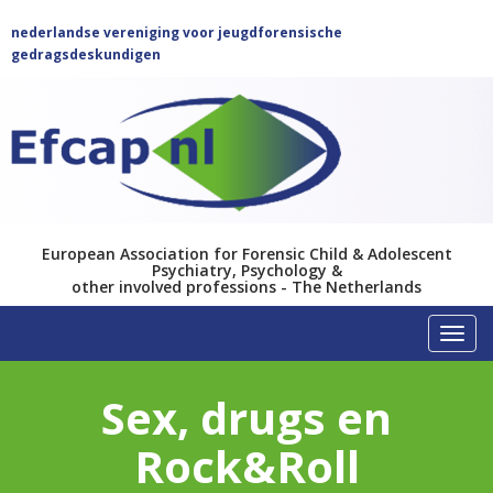
nederlandse vereniging voor jeugdforensische
gedragsdeskundigen
European Association for Forensic Child & Adolescent
Psychiatry, Psychology &
other involved professions - The Netherlands
Toggl
Sex, drugs en
Rock&Roll